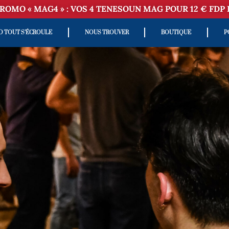
ROMO « MAG4 » : VOS 4 TENESOUN MAG POUR 12 € FDP 
D TOUT S’ÉCROULE
NOUS TROUVER
BOUTIQUE
P