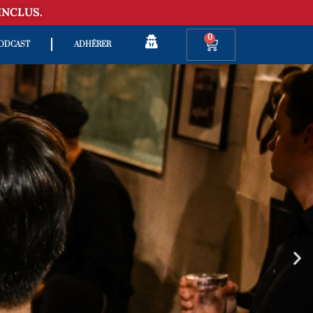
INCLUS.
0
ODCAST
ADHÉRER