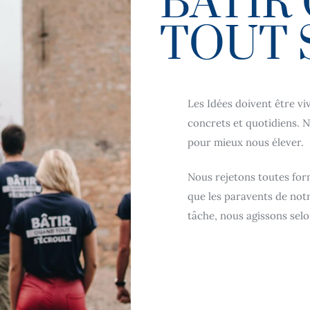
BÂTIR
TOUT 
Les Idées doivent être v
concrets et quotidiens. N
pour mieux nous élever.
Nous rejetons toutes for
que les paravents de notr
tâche, nous agissons selo