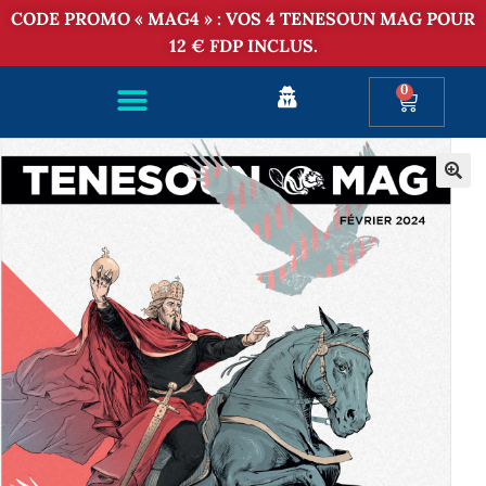
CODE PROMO « MAG4 » : VOS 4 TENESOUN MAG POUR
12 € FDP INCLUS.
0