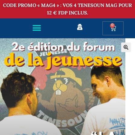
CODE PROMO « MAG4 » : VOS 4 TENESOUN MAG POUR
12 € FDP INCLUS.
0