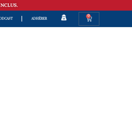
INCLUS.
0
ODCAST
ADHÉRER