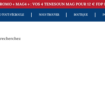
ROMO « MAG4 » : VOS 4 TENESOUN MAG POUR 12 € FDP 
D TOUT S’ÉCROULE
NOUS TROUVER
BOUTIQUE
P
s recherchez