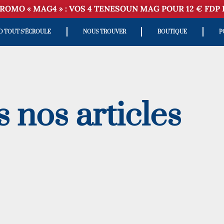
ROMO « MAG4 » : VOS 4 TENESOUN MAG POUR 12 € FDP 
D TOUT S’ÉCROULE
NOUS TROUVER
BOUTIQUE
P
 nos articles