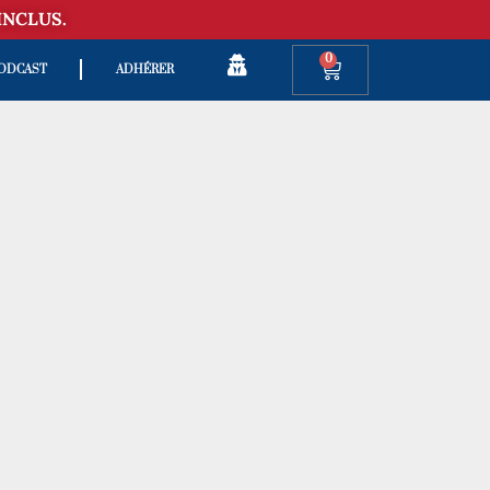
INCLUS.
0
ODCAST
ADHÉRER