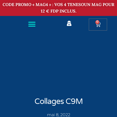
CODE PROMO « MAG4 » : VOS 4 TENESOUN MAG POUR
12 € FDP INCLUS.
0
Collages C9M
mai 8, 2022