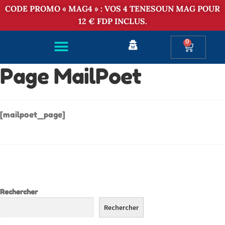
CODE PROMO « MAG4 » : VOS 4 TENESOUN MAG POUR
12 € FDP INCLUS.
0
Page MailPoet
[mailpoet_page]
Rechercher
Rechercher