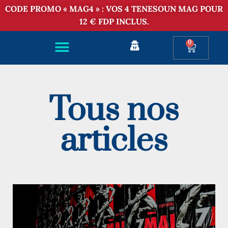
CODE PROMO « MAG4 » : VOS 4 TENESOUN MAG POUR
12 € FDP INCLUS.
0
Tous nos
articles